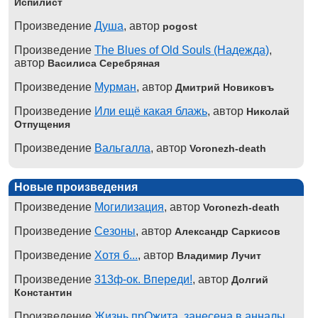
Испилист
Произведение
Душа
, автор
pogost
Произведение
The Blues of Old Souls (Надежда)
,
автор
Василиса Серебряная
Произведение
Мурман
, автор
Дмитрий Новиковъ
Произведение
Или ещё какая блажь
, автор
Николай
Отпущения
Произведение
Вальгалла
, автор
Voronezh-death
Новые произведения
Произведение
Могилизация
, автор
Voronezh-death
Произведение
Сезоны
, автор
Александр Саркисов
Произведение
Хотя б...
, автор
Владимир Лучит
Произведение
313ф-ок. Впереди!
, автор
Долгий
Константин
Произведение
Жизнь прОжита, занесена в анналы
,