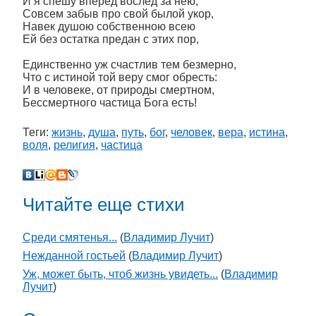
И я спешу вперёд вослед за нею,
Совсем забыв про свой былой укор,
Навек душою собственною всею
Ей без остатка предан с этих пор,
Единственно уж счастлив тем безмерно,
Что с истиной той веру смог обресть:
И в человеке, от природы смертном,
Бессмертного частица Бога есть!
Теги:
жизнь
,
душа
,
путь
,
бог
,
человек
,
вера
,
истина
,
воля
,
религия
,
частица
Читайте еще стихи
Среди смятенья...
(
Владимир Лучит
)
Нежданной гостьей
(
Владимир Лучит
)
Уж, может быть, чтоб жизнь увидеть...
(
Владимир
Лучит
)