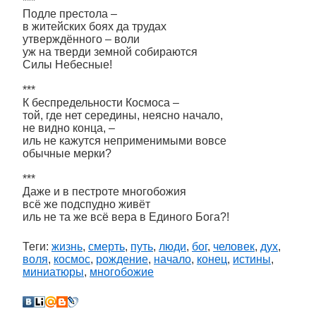
***
Подле престола –
в житейских боях да трудах
утверждённого – воли
уж на тверди земной собираются
Силы Небесные!
***
К беспредельности Космоса –
той, где нет середины, неясно начало,
не видно конца, –
иль не кажутся неприменимыми вовсе
обычные мерки?
***
Даже и в пестроте многобожия
всё же подспудно живёт
иль не та же всё вера в Единого Бога?!
Теги:
жизнь
,
смерть
,
путь
,
люди
,
бог
,
человек
,
дух
,
воля
,
космос
,
рождение
,
начало
,
конец
,
истины
,
миниатюры
,
многобожие