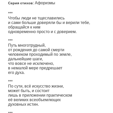
: Афоризмы
Серия стихов
***
Чтобы люди не тщеславились
и сами больше доверяли бы и верили тебе,
обращайся к ним
одновременно просто и с доверием.
***
Путь многотрудный,
от рождения до самой смерти
человеком проходимый по земле,
дальнейшие шаги,
что вовсе не исключено,
в немалой мере предрешает
его духа.
***
По сути, всё искусство жизни,
может быть, и состоит
лишь в приложении практическом
её великих всеобъемлющих
духовных истин.