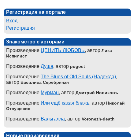
Регистрация на портале
Вход
Регистрация
Знакомство с авторами
Произведение
ЦЕНИТЬ ЛЮБОВЬ
, автор
Лика
Испилист
Произведение
Душа
, автор
pogost
Произведение
The Blues of Old Souls (Надежда)
,
автор
Василиса Серебряная
Произведение
Мурман
, автор
Дмитрий Новиковъ
Произведение
Или ещё какая блажь
, автор
Николай
Отпущения
Произведение
Вальгалла
, автор
Voronezh-death
Новые произведения