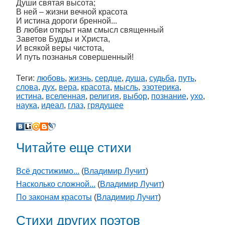
Души святая высота;
В ней – жизни вечной красота
И истина дороги бренной...
В любви открыт нам смысл священный
Заветов Будды и Христа,
И всякой веры чистота,
И путь познанья совершенный!
Теги:
любовь
,
жизнь
,
сердце
,
душа
,
судьба
,
путь
,
слова
,
дух
,
вера
,
красота
,
мысль
,
эзотерика
,
истина
,
вселенная
,
религия
,
выбор
,
познание
,
ухо
,
наука
,
идеал
,
глаз
,
грядущее
Читайте еще стихи
Всё достижимо...
(
Владимир Лучит
)
Насколько сложной...
(
Владимир Лучит
)
По законам красоты
(
Владимир Лучит
)
Стихи других поэтов