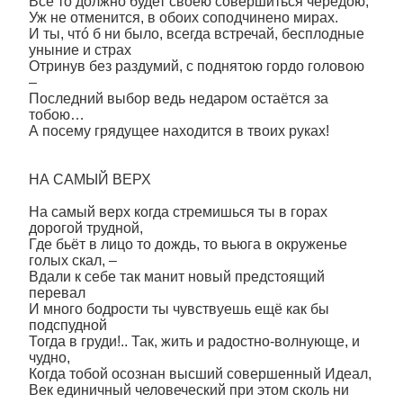
Всё то должно будет своею совершиться чередою,
Уж не отменится, в обоих соподчинено мирах.
И ты, чтó б ни было, всегда встречай, бесплодные
уныние и страх
Отринув без раздумий, с поднятою гордо головою
–
Последний выбор ведь недаром остаётся за
тобою…
А посему грядущее находится в твоих руках!
НА САМЫЙ ВЕРХ
На самый верх когда стремишься ты в горах
дорогой трудной,
Где бьёт в лицо то дождь, то вьюга в окруженье
голых скал, –
Вдали к себе так манит новый предстоящий
перевал
И много бодрости ты чувствуешь ещё как бы
подспудной
Тогда в груди!.. Так, жить и радостно-волнующе, и
чудно,
Когда тобой осознан высший совершенный Идеал,
Век единичный человеческий при этом сколь ни