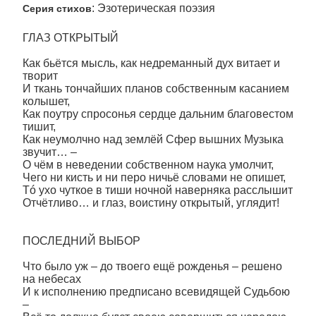
: Эзотерическая поэзия
Серия стихов
ГЛАЗ ОТКРЫТЫЙ
Как бьётся мысль, как недреманный дух витает и
творит
И ткань тончайших планов собственным касанием
колышет,
Как поутру спросонья сердце дальним благовестом
тишит,
Как неумолчно над землёй Сфер вышних Музыка
звучит… –
О чём в неведении собственном наука умолчит,
Чего ни кисть и ни перо ничьё словами не опишет,
Тó ухо чуткое в тиши ночной наверняка расслышит
Отчётливо… и глаз, воистину открытый, углядит!
ПОСЛЕДНИЙ ВЫБОР
Что было уж – до твоего ещё рожденья – решено
на небесах
И к исполнению предписано всевидящей Судьбою
–