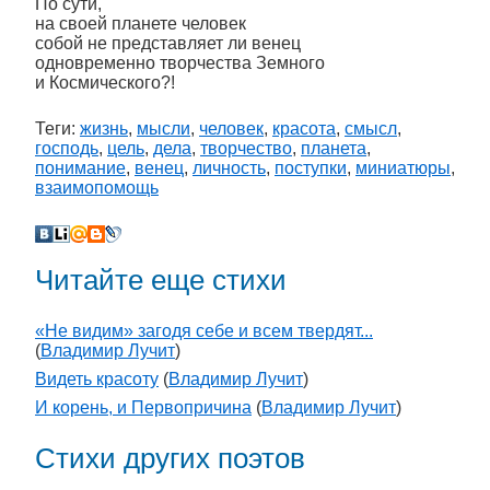
По сути,
на своей планете человек
собой не представляет ли венец
одновременно творчества Земного
и Космического?!
Теги:
жизнь
,
мысли
,
человек
,
красота
,
смысл
,
господь
,
цель
,
дела
,
творчество
,
планета
,
понимание
,
венец
,
личность
,
поступки
,
миниатюры
,
взаимопомощь
Читайте еще стихи
«Не видим» загодя себе и всем твердят...
(
Владимир Лучит
)
Видеть красоту
(
Владимир Лучит
)
И корень, и Первопричина
(
Владимир Лучит
)
Стихи других поэтов