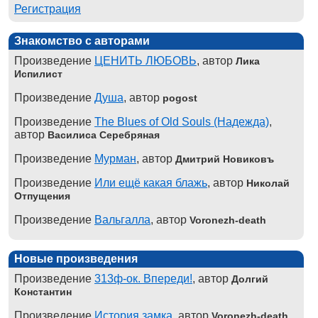
Регистрация
Знакомство с авторами
Произведение
ЦЕНИТЬ ЛЮБОВЬ
, автор
Лика
Испилист
Произведение
Душа
, автор
pogost
Произведение
The Blues of Old Souls (Надежда)
,
автор
Василиса Серебряная
Произведение
Мурман
, автор
Дмитрий Новиковъ
Произведение
Или ещё какая блажь
, автор
Николай
Отпущения
Произведение
Вальгалла
, автор
Voronezh-death
Новые произведения
Произведение
313ф-ок. Впереди!
, автор
Долгий
Константин
Произведение
История замка
, автор
Voronezh-death