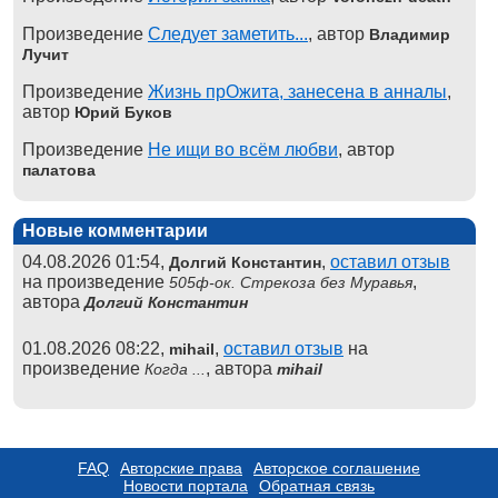
Произведение
Следует заметить...
, автор
Владимир
Лучит
Произведение
Жизнь прОжита, занесена в анналы
,
автор
Юрий Буков
Произведение
Не ищи во всём любви
, автор
палатова
Новые комментарии
04.08.2026 01:54,
,
оставил отзыв
Долгий Константин
на произведение
,
505ф-ок. Стрекоза без Муравья
автора
Долгий Константин
01.08.2026 08:22,
,
оставил отзыв
на
mihail
произведение
, автора
Когда ...
mihail
FAQ
Авторские права
Авторское соглашение
Новости портала
Обратная связь