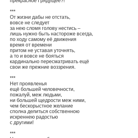
прекрасное Грядущее?!
***
От жизни дабы не отстать,
вовсе не следует
за нею сломя голову нестись –
лишь нужно быть настороже всегда,
по ходу самому её движения
время от времени
притом не уставая уточнять,
а то и вовсе не бояться
кардинально пересматривать ещё
свои же прежние воззрения.
***
Нет проявленья
ещё большей человечности,
пожалуй, меж людьми,
ни большей щедрости меж ними,
чем бескорыстное желание
сполна делиться собственною
искреннею радостью
с другими!
***