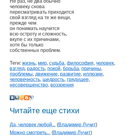
Не раз, не два обычно
человеку снова
пересматривать приходится
свой взгляд на те же вещи,
прежде чем
он понимать научится
всю остроту и сложность,
вкупе с их причинами,
хотя бы только
собственных проблем.
Теги:
жизнь
,
мир
,
судьба
,
философия
,
человек
,
взгляд
,
радость
,
покой
,
борьба
,
причины
,
проблемы
,
движение
,
развитие
,
иллюзии
,
человечность
,
щедрость
,
грядущее
,
несовершенство
,
воззрения
Читайте еще стихи
Да, человек любой...
(
Владимир Лучит
)
Можно смотреть...
(
Владимир Лучит
)