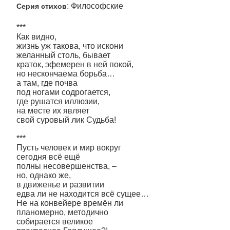
: Философские
Серия стихов
***
Как видно,
жизнь уж такова, что искони
желанный столь, бывает
краток, эфемерен в ней покой,
но нескончаема борьба…
а там, где почва
под ногами содрогается,
где рушатся иллюзии,
на месте их являет
свой суровый лик Судьба!
***
Пусть человек и мир вокруг
сегодня всё ещё
полны несовершенства, –
но, однако же,
в движенье и развитии
едва ли не находится всё сущее…
Не на конвейере времён ли
планомерно, методично
собирается великое