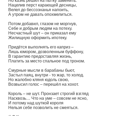
Но казнь решил на пытку заменить:
Нацелив перст карающей десницы,
Велел до бессознанья напоить,
А утром не давать опохмелиться.
Потом добавил, глазом не моргнув,
Себе и добрым людям на потеху.
Несчастный шут – он приказал ему
Жилищную оформить ипотеку.
Придётся выполнять его каприз –
Лишь юмором, дозволенным буффону,
В гарантию предоставляя жизнь,
Платить за место спальное под троном.
Смурные мысли в барабаны бьют,
Застыл паяц, внутри - то жар, то холод.
Но жалобно кляня юдоль свою,
Возвысил голос – перешёл на хохот.
Король – не шут. Пронзает строгий взгляд
Насквозь… Что на уме – совсем не ясно,
И потому над шуткой короля
Нельзя себе позволить не смеяться.