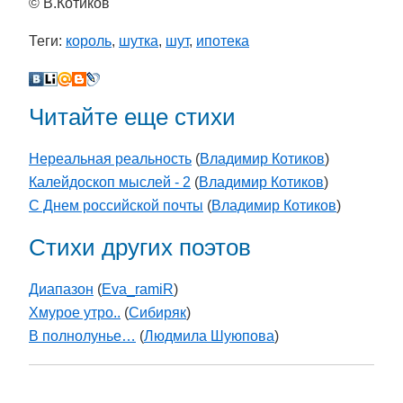
© В.Котиков
Теги:
король
,
шутка
,
шут
,
ипотека
Читайте еще стихи
Нереальная реальность
(
Владимир Котиков
)
Калейдоскоп мыслей - 2
(
Владимир Котиков
)
С Днем российской почты
(
Владимир Котиков
)
Стихи других поэтов
Диапазон
(
Eva_ramiR
)
Хмурое утро..
(
Cибиряк
)
В полнолунье…
(
Людмила Шуюпова
)