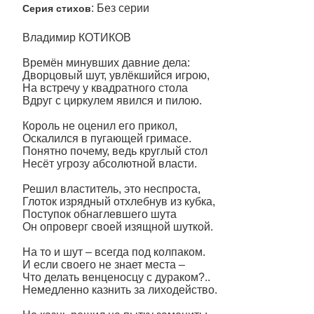
: Без серии
Серия стихов
Владимир КОТИКОВ
Времён минувших давние дела:
Дворцовый шут, увлёкшийся игрою,
На встречу у квадратного стола
Вдруг с циркулем явился и пилою.
Король не оценил его прикол,
Оскалился в пугающей гримасе.
Понятно почему, ведь круглый стол
Несёт угрозу абсолютной власти.
Решил властитель, это неспроста,
Глоток изрядный отхлебнув из кубка,
Поступок обнаглевшего шута
Он опроверг своей изящной шуткой.
На то и шут – всегда под колпаком.
И если своего не знает места –
Что делать венценосцу с дураком?..
Немедленно казнить за лиходейство.