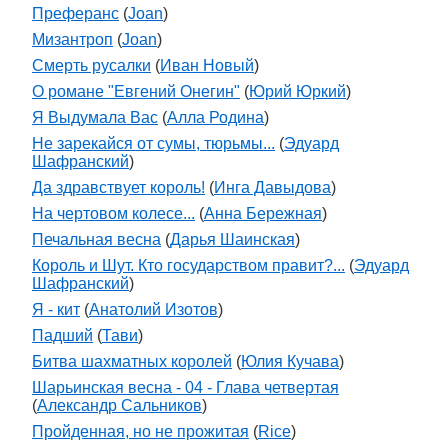
Преферанс
(
Joan
)
Мизантроп
(
Joan
)
Смерть русалки
(
Иван Новый
)
О романе "Евгений Онегин"
(
Юрий Юркий
)
Я Выдумала Вас
(
Алла Родина
)
Не зарекайся от сумы, тюрьмы...
(
Эдуард
Шафранский
)
Да здравствует король!
(
Инга Давыдова
)
На чертовом колесе...
(
Анна Бережная
)
Печальная весна
(
Дарья Шаинская
)
Король и Шут. Кто государством правит?...
(
Эдуард
Шафранский
)
Я - кит
(
Анатолий Изотов
)
Падший
(
Тави
)
Битва шахматных королей
(
Юлия Кучава
)
Шарьинская весна - 04 - Глава четвертая
(
Александр Сальников
)
Пройденная, но не прожитая
(
Rice
)