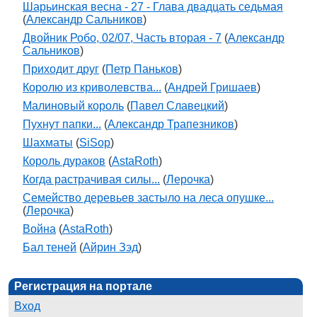
Шарьинская весна - 27 - Глава двадцать седьмая
(
Александр Сальников
)
Двойник Робо, 02/07, Часть вторая - 7
(
Александр
Сальников
)
Приходит друг
(
Петр Паньков
)
Королю из криволевства...
(
Андрей Гришаев
)
Малиновый король
(
Павел Славецкий
)
Пухнут папки...
(
Александр Трапезников
)
Шахматы
(
SiSop
)
Король дураков
(
AstaRoth
)
Когда растрачивая силы...
(
Лерочка
)
Семейство деревьев застыло на леса опушке...
(
Лерочка
)
Война
(
AstaRoth
)
Бал теней
(
Айрин Зэд
)
Регистрация на портале
Вход