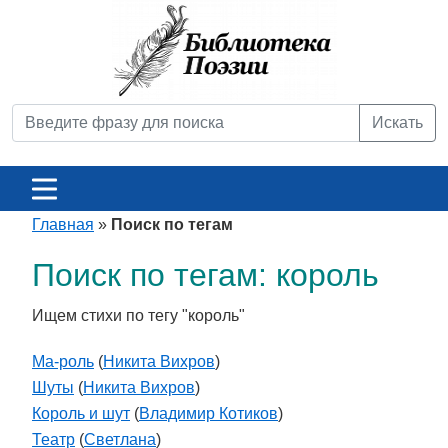
Искать
Главная
»
Поиск по тегам
Поиск по тегам: король
Ищем стихи по тегу "король"
Ма-роль
(
Никита Вихров
)
Шуты
(
Никита Вихров
)
Король и шут
(
Владимир Котиков
)
Театр
(
Светлана
)