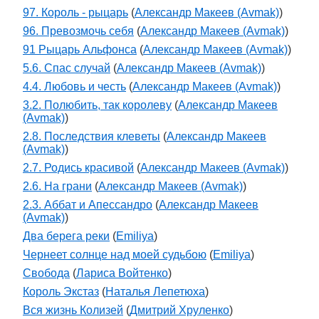
97. Король - рыцарь
(
Александр Макеев (Avmak)
)
96. Превозмочь себя
(
Александр Макеев (Avmak)
)
91 Рыцарь Альфонса
(
Александр Макеев (Avmak)
)
5.6. Спас случай
(
Александр Макеев (Avmak)
)
4.4. Любовь и честь
(
Александр Макеев (Avmak)
)
3.2. Полюбить, так королеву
(
Александр Макеев
(Avmak)
)
2.8. Последствия клеветы
(
Александр Макеев
(Avmak)
)
2.7. Родись красивой
(
Александр Макеев (Avmak)
)
2.6. На грани
(
Александр Макеев (Avmak)
)
2.3. Аббат и Апессандро
(
Александр Макеев
(Avmak)
)
Два берега реки
(
Emiliya
)
Чернеет солнце над моей судьбою
(
Emiliya
)
Свобода
(
Лариса Войтенко
)
Король Экстаз
(
Наталья Лепетюха
)
Вся жизнь Колизей
(
Дмитрий Хруленко
)