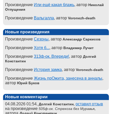
Произведение
Или ещё какая блажь
, автор
Николай
Отпущения
Произведение
Вальгалла
, автор
Voronezh-death
Новые произведения
Произведение
Сезоны
, автор
Александр Саркисов
Произведение
Хотя б...
, автор
Владимир Лучит
Произведение
313ф-ок. Впереди!
, автор
Долгий
Константин
Произведение
История замка
, автор
Voronezh-death
Произведение
Жизнь прОжита, занесена в анналы
,
автор
Юрий Буков
Новые комментарии
04.08.2026 01:54,
,
оставил отзыв
Долгий Константин
на произведение
,
505ф-ок. Стрекоза без Муравья
автора
Долгий Константин