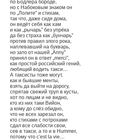
по Бодлера бороде,
но с Набоковым знаком он
по „Лолите” и стихам,
так что, даже сидя дома,
он ведёт себя как хам
и как „рычарь” без упрёка
да без страха как „бунчарь”
против правил злого рока,
наплевавший на букварь,
но зато от нашей „Anny”
принял он в ответ „merci”,
как простой российский гений,
любящий водить такси…
А таксисты тоже могут,
как и бывшие менты,
взять да выйти на дорогу,
спрятав свежий труп в кусты,
хот по лицам и не видно,
кто из них таки Вийон,
а кому до слёз обидно,
что не всех зарезал он,
кто стихами с потрохами
сдал все слабости свои,
сев в такси, а то и в Hummer,
потому что c'est la vie…