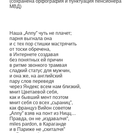
(сохранена орфография и пунктуация пенсионера
МВД)
Наша „Anny” чуть не плачет;
парня выгнала она
и с тех пор стишки мастрячить
от тоски обречена,
в Интернете создавая
без понятных ей причин
в ритме звонкого трамвая
сладкий статус для мужчин,
и она же, на английский
пару слов переведя
через Яндекс всем нам близкий,
мнит Цветаевой себя,
как и бывший мент поэтом
мнит себя со всех „сьраниц”,
как француз Вийон советом
„Anny” взяв на понт из Ницц…
Правда, он не „издавалчя”,
miles pardon, в Караганде
и в Париже не „скиталчя”