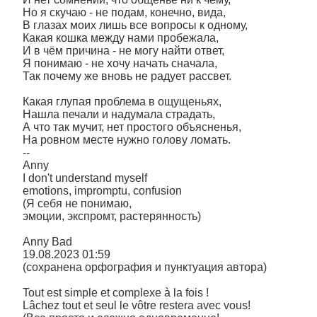
Но я скучаю - не подам, конечно, вида,
В глазах моих лишь все вопросы к одному,
Какая кошка между нами пробежала,
И в чём причина - не могу найти ответ,
Я понимаю - не хочу начать сначала,
Так почему же вновь не радует рассвет.
Какая глупая проблема в ощущеньях,
Нашла печали и надумала страдать,
А что так мучит, нет простого объясненья,
На ровном месте нужно голову ломать.
--
Anny
I don't understand myself
emotions, impromptu, confusion
(Я себя не понимаю,
эмоции, экспромт, растерянность)
Anny Bad
19.08.2023 01:59
(сохранена орфография и пунктуация автора)
Tout est simple et complexe à la fois !
Lâchez tout et seul le vôtre restera avec vous!