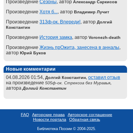
Произведение
Сезоны
, автор
Александр Саркисов
Произведение
Хотя б...
, автор
Владимир Лучит
Произведение
313ф-ок. Впереди!
, автор
Долгий
Константин
Произведение
История замка
, автор
Voronezh-death
Произведение
Жизнь прОжита, занесена в анналы
,
автор
Юрий Буков
Новые комментарии
04.08.2026 01:54,
,
оставил отзыв
Долгий Константин
на произведение
,
505ф-ок. Стрекоза без Муравья
автора
Долгий Константин
FAQ
Авторские права
Авторское соглашение
Новости портала
Обратная связь
Библиотека Поэзии © 2004-2025.