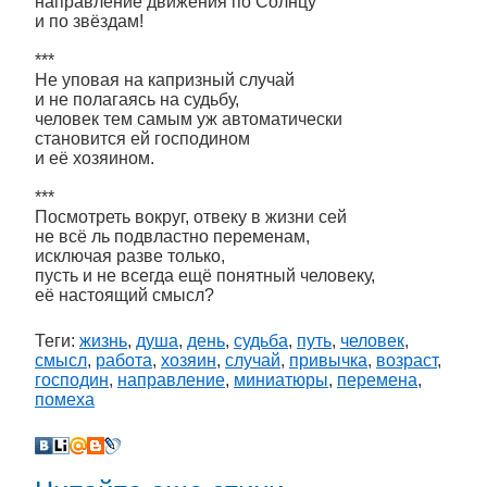
направление движения по Солнцу
и по звёздам!
***
Не уповая на капризный случай
и не полагаясь на судьбу,
человек тем самым уж автоматически
становится ей господином
и её хозяином.
***
Посмотреть вокруг, отвеку в жизни сей
не всё ль подвластно переменам,
исключая разве только,
пусть и не всегда ещё понятный человеку,
её настоящий смысл?
Теги:
жизнь
,
душа
,
день
,
судьба
,
путь
,
человек
,
смысл
,
работа
,
хозяин
,
случай
,
привычка
,
возраст
,
господин
,
направление
,
миниатюры
,
перемена
,
помеха