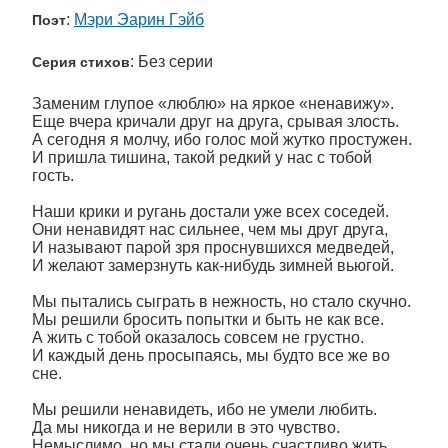
:
Мэри Эарин Гэйб
Поэт
: Без серии
Серия стихов
Заменим глупое «люблю» на яркое «ненавижу».
Еще вчера кричали друг на друга, срывая злость.
А сегодня я молчу, ибо голос мой жутко простужен.
И пришла тишина, такой редкий у нас с тобой
гость.
Наши крики и ругань достали уже всех соседей.
Они ненавидят нас сильнее, чем мы друг друга,
И называют парой зря проснувшихся медведей,
И желают замерзнуть как-нибудь зимней вьюгой.
Мы пытались сыграть в нежность, но стало скучно.
Мы решили бросить попытки и быть не как все.
А жить с тобой оказалось совсем не грустно.
И каждый день просыпаясь, мы будто все же во
сне.
Мы решили ненавидеть, ибо не умели любить.
Да мы никогда и не верили в это чувство.
Немыслимо, но мы стали очень счастливо жить,