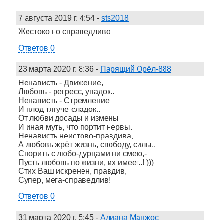
7 августа 2019 г. 4:54
-
sts2018
Жестоко но справедливо
Ответов 0
23 марта 2020 г. 8:36
-
Парящий Орёл-888
Ненависть - Движение,
Любовь - регресс, упадок..
Ненависть - Стремление
И плод тягуче-сладок..
От любви досады и измены
И иная муть, что портит нервы.
Ненависть неистово-правдива,
А любовь жрёт жизнь, свободу, силы..
Спорить с любо-дурцами ни смею,-
Пусть любовь по жизни, их имеет..! )))
Стих Ваш искренен, правдив,
Супер, мега-справедлив!
Ответов 0
31 марта 2020 г. 5:45
-
Алиана Манжос