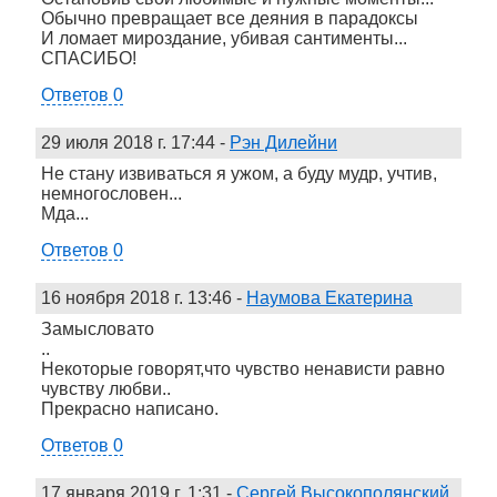
Обычно превращает все деяния в парадоксы
И ломает мироздание, убивая сантименты...
СПАСИБО!
Ответов 0
29 июля 2018 г. 17:44
-
Рэн Дилейни
Не стану извиваться я ужом, а буду мудр, учтив,
немногословен...
Мда...
Ответов 0
16 ноября 2018 г. 13:46
-
Наумова Екатерина
Замысловато
..
Некоторые говорят,что чувство ненависти равно
чувству любви..
Прекрасно написано.
Ответов 0
17 января 2019 г. 1:31
-
Сергей Высокополянский