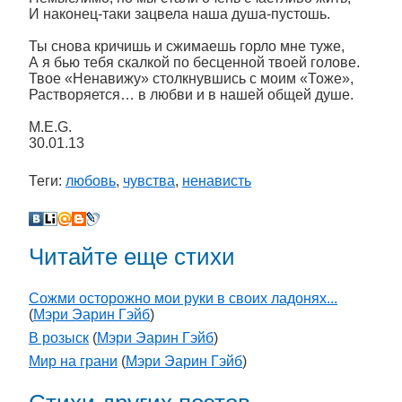
И наконец-таки зацвела наша душа-пустошь.
Ты снова кричишь и сжимаешь горло мне туже,
А я бью тебя скалкой по бесценной твоей голове.
Твое «Ненавижу» столкнувшись с моим «Тоже»,
Растворяется… в любви и в нашей общей душе.
M.E.G.
30.01.13
Теги:
любовь
,
чувства
,
ненависть
Читайте еще стихи
Сожми осторожно мои руки в своих ладонях...
(
Мэри Эарин Гэйб
)
В розыск
(
Мэри Эарин Гэйб
)
Мир на грани
(
Мэри Эарин Гэйб
)