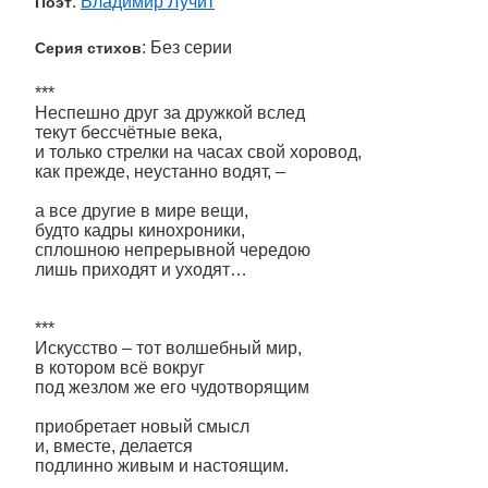
:
Владимир Лучит
Поэт
: Без серии
Серия стихов
***
Неспешно друг за дружкой вслед
текут бессчётные века,
и только стрелки на часах свой хоровод,
как прежде, неустанно водят, –
а все другие в мире вещи,
будто кадры кинохроники,
сплошною непрерывной чередою
лишь приходят и уходят…
***
Искусство – тот волшебный мир,
в котором всё вокруг
под жезлом же его чудотворящим
приобретает новый смысл
и, вместе, делается
подлинно живым и настоящим.