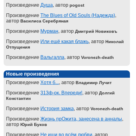
Произведение
Душа
, автор
pogost
Произведение
The Blues of Old Souls (Надежда)
,
автор
Василиса Серебряная
Произведение
Мурман
, автор
Дмитрий Новиковъ
Произведение
Или ещё какая блажь
, автор
Николай
Отпущения
Произведение
Вальгалла
, автор
Voronezh-death
Новые произведения
Произведение
Хотя б...
, автор
Владимир Лучит
Произведение
313ф-ок. Впереди!
, автор
Долгий
Константин
Произведение
История замка
, автор
Voronezh-death
Произведение
Жизнь прОжита, занесена в анналы
,
автор
Юрий Буков
Произведение
Не ищи во всём любви
, автор