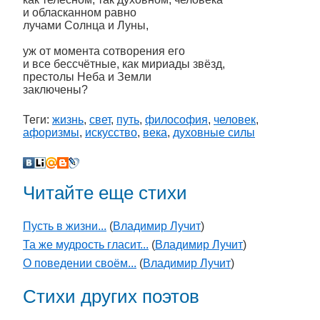
и обласканном равно
лучами Солнца и Луны,
уж от момента сотворения его
и все бессчётные, как мириады звёзд,
престолы Неба и Земли
заключены?
Теги:
жизнь
,
свет
,
путь
,
философия
,
человек
,
афоризмы
,
искусство
,
века
,
духовные силы
Читайте еще стихи
Пусть в жизни...
(
Владимир Лучит
)
Та же мудрость гласит...
(
Владимир Лучит
)
О поведении своём...
(
Владимир Лучит
)
Стихи других поэтов