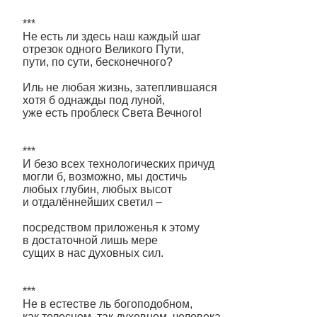
***
Не есть ли здесь наш каждый шаг
отрезок одного Великого Пути,
пути, по сути, бесконечного?
Иль не любая жизнь, затеплившаяся
хотя б однажды под луной,
уже есть проблеск Света Вечного!
***
И безо всех технологических причуд
могли б, возможно, мы достичь
любых глубин, любых высот
и отдалённейших светил –
посредством приложенья к этому
в достаточной лишь мере
сущих в нас духовных сил.
***
Не в естестве ль богоподобном,
как телесном, так духовном, человека