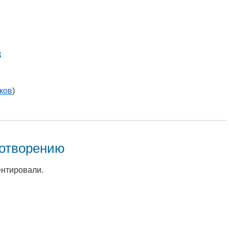
в
ков
)
хотворению
ентировали.