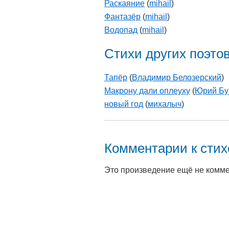
Раскаяние
(
mihail
)
Фантазёр
(
mihail
)
Водопад
(
mihail
)
Стихи других поэто
Тапёр
(
Владимир Белозерский
)
Макрону дали оплеуху
(
Юрий Бу
новый год
(
михалыч
)
Комментарии к сти
Это произведение ещё не комм