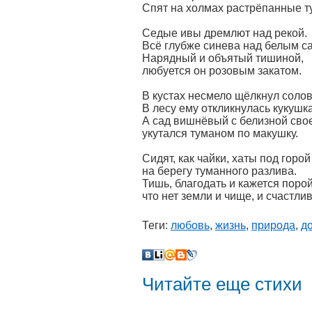
Спят на холмах растрёпанные т
Седые ивы дремлют над рекой.
Всё глубже синева над белым с
Нарядный и объятый тишиной,
любуется он розовым закатом.
В кустах несмело щёлкнул солов
В лесу ему откликнулась кукушка
А сад вишнёвый с белизной сво
укутался туманом по макушку.
Сидят, как чайки, хаты под горой
на берегу туманного разлива.
Тишь, благодать и кажется порой
что нет земли и чище, и счастли
Теги:
любовь
,
жизнь
,
природа
,
д
Читайте еще стихи