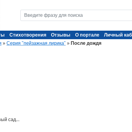
ты
Стихотворения
Отзывы
О портале
Личный каб
и
»
Серия "пейзажная лирика"
»
После дождя
ый сад...