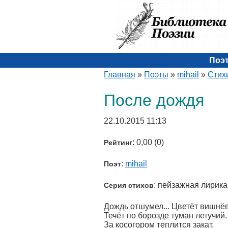
Поэ
Главная
»
Поэты
»
mihail
»
Стих
После дождя
22.10.2015 11:13
: 0,00 (0)
Рейтинг
:
mihail
Поэт
: пейзажная лирика
Серия стихов
Дождь отшумел... Цветёт вишнёв
Течёт по борозде туман летучий.
За косогором теплится закат.