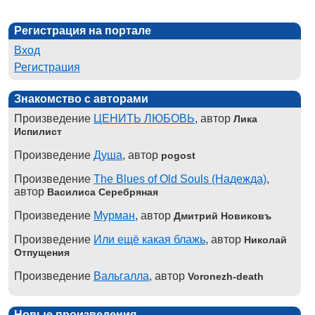
Регистрация на портале
Вход
Регистрация
Знакомство с авторами
Произведение
ЦЕНИТЬ ЛЮБОВЬ
, автор
Лика
Испилист
Произведение
Душа
, автор
pogost
Произведение
The Blues of Old Souls (Надежда)
,
автор
Василиса Серебряная
Произведение
Мурман
, автор
Дмитрий Новиковъ
Произведение
Или ещё какая блажь
, автор
Николай
Отпущения
Произведение
Вальгалла
, автор
Voronezh-death
Новые произведения