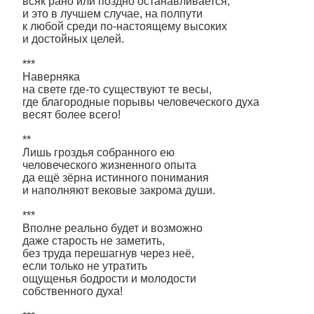
всяк рано или поздно останавливается,
и это в лучшем случае, на полпути
к любой среди по-настоящему высоких
и достойных целей.
***
Наверняка
на свете где-то существуют те весы,
где благородные порывы человеческого духа
весят более всего!
**
Лишь гроздья собранного ею
человеческого жизненного опыта
да ещё зёрна истинного понимания
и наполняют вековые закрома души.
***
Вполне реально будет и возможно
даже старость не заметить,
без труда перешагнув через неё,
если только не утратить
ощущенья бодрости и молодости
собственного духа!