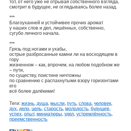
тот, от него уже не отрывая собственного взгляда,
смотрит в будущее, не оглядываясь более назад.
***
Благоуханней и устойчивее прочих аромат
у наших слов и дел, лишённых, собственно,
сугубо личного начала.
***
Грязь под ногами и ухабы,
острые разбросанные камни ли на восходящем в
гору
жизненном – как, впрочем, на любом подобном же
– пути,
по существу, поистине ничтожны
по сравнению с распахнутыми взору горизонтами
его
всё более далёкими!
Теги:
жизнь
,
душа
,
мысли
,
путь
,
слова
,
человек
,
дух
,
дело
,
цель
,
старость
,
молодость
,
будущее
,
успех
,
опыт
,
миниатюры
,
удел
,
устремлённость
,
преемственность