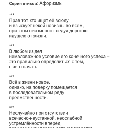
: Афоризмы
Серия стихов
***
Прав тот, кто ищет её всюду
и взыскует некой новизны во всём,
при этом неизменно следуя дорогою,
идущею от жизни.
***
В любом из дел
немаловажное условие его конечного успеха –
это правильно определиться с тем,
с чего начать.
***
Всё в жизни новое,
однако, на поверку помещается
в последовательном ряду
преемственности.
***
Неслучайно при отсутствии
всечасно-неустанной, неослабной
устремлённости вперёд