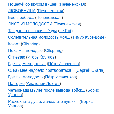
Поцелуй со вкусом вишни
(
Печенежская
)
ЛЮБОВНИЦА
(
Печенежская
)
Бес в ребро...
(
Печенежская
)
ЛИСТЬЯ МОЛОДОСТИ
(
Печенежская
)
Так давно пылали звёзды
(
Le Roi
)
Ослепительная молодость моя...
(
Тимур Курт-Доде
)
Кок-от
(
Offspring
)
Пока мы молодые
(
Offspring
)
Отпеваю
(
Игорь Круглов
)
Где ты, молодость...
(
Пётр Исаченков
)
О, как мне надоело притворяться...
(
Сергей Скала
)
Где ты, молодость
(
Пётр Исаченков
)
На горке
(
Анатолий Локтев
)
Четырнадцать лет после вывода войск...
(
Борис
Уранов
)
Расчехлите души. Зачехлите пушки...
(
Борис
Уранов
)