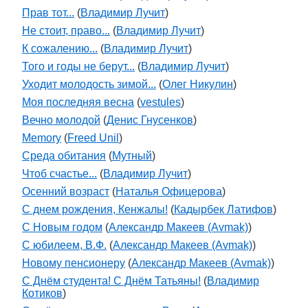
Прав тот...
(
Владимир Лучит
)
Не стоит, право...
(
Владимир Лучит
)
К сожалению...
(
Владимир Лучит
)
Того и годы не берут...
(
Владимир Лучит
)
Уходит молодость зимой...
(
Олег Никулин
)
Моя последняя весна
(
vestules
)
Вечно молодой
(
Денис Гнусенков
)
Memory
(
Freed Unil
)
Среда обитания
(
Мутный
)
Чтоб счастье...
(
Владимир Лучит
)
Осенний возраст
(
Наталья Офицерова
)
С днем рождения, Кенжалы!
(
Кадырбек Латифов
)
С Новым годом
(
Александр Макеев (Avmak)
)
С юбилеем, В.Ф.
(
Александр Макеев (Avmak)
)
Новому пенсионеру
(
Александр Макеев (Avmak)
)
С Днём студента! С Днём Татьяны!
(
Владимир
Котиков
)