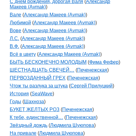
С днём рождения, дорогая Валя
(
Александр
Макеев (Avmak)
)
Вале
(
Александр Макеев (Avmak)
)
Любимой
(
Александр Макеев (Avmak)
)
Вове
(
Александр Макеев (Avmak)
)
Л.С.
(
Александр Макеев (Avmak)
)
В.Ф.
(
Александр Макеев (Avmak)
)
Всё в цвету
(
Александр Макеев (Avmak)
)
БЫТЬ БЕСКОНЕЧНО МОЛОДЫМ
(
Фима Фефер
)
ШЕСТНАДЦАТЬ СВЕЧЕЙ…
(
Печенежская
)
ПЕРВОЗДАННЫЙ ГРЕХ
(
Печенежская
)
Чтож ты разлука за штука
(
Сергей Прилуцкий
)
История
(
SeaWave
)
Годы
(
Шахноза
)
БУКЕТ ЖЕЛТЫХ РОЗ
(
Печенежская
)
К тебе, единственной…
(
Печенежская
)
Звёздный дождь
(
Людмила Шуюпова
)
На привале
(
Людмила Шуюпова
)