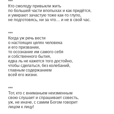
***
Кто смолоду привыкли жить
по большей части впопыхах и как придётся,
и умирают зачастую тоже как-то глупо,
не подготовясь, ни за что… и не в свой час.
***
Когда уж речь вести
о настоящих целях человека
и его призвании,
то осознание им самого себя
и собственного бытия,
едва ль не кажется того достойно,
чтобы сделаться, без колебаний,
главным содержанием
всей его жизни.
***
Тот, кто с вниманьем неизменным
свою слушает и спрашивает совесть,
уж, не иначе, с самим Богом говорит
лицом к лицу!