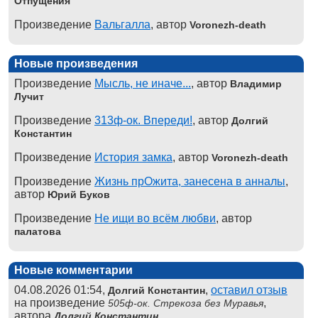
Отпущения
Произведение
Вальгалла
, автор
Voronezh-death
Новые произведения
Произведение
Мысль, не иначе...
, автор
Владимир
Лучит
Произведение
313ф-ок. Впереди!
, автор
Долгий
Константин
Произведение
История замка
, автор
Voronezh-death
Произведение
Жизнь прОжита, занесена в анналы
,
автор
Юрий Буков
Произведение
Не ищи во всём любви
, автор
палатова
Новые комментарии
04.08.2026 01:54,
,
оставил отзыв
Долгий Константин
на произведение
,
505ф-ок. Стрекоза без Муравья
автора
Долгий Константин