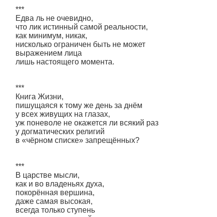
***
Едва ль не очевидно,
что лик истинный самой реальности,
как минимум, никак,
нисколько ограничен быть не может
выражением лица
лишь настоящего момента.
***
Книга Жизни,
пишущаяся к тому же день за днём
у всех живущих на глазах,
уж поневоле не окажется ли всякий раз
у догматических религий
в «чёрном списке» запрещённых?
***
В царстве мысли,
как и во владеньях духа,
покорённая вершина,
даже самая высокая,
всегда только ступень