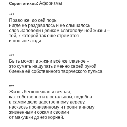
: Афоризмы
Серия стихов
***
Право же, до сей поры
нигде не раздавалось и не слышалось
слов Заповеди целиком благополучной жизни –
той, к которой так ещё стремятся
и поныне люди.
***
Быть может, в жизни всё же главное –
это суметь нащупать именно своей рукой
биенье её собственного творческого пульса.
***
Жизнь бесконечная и вечная,
как собственно и в остальном, подобна
в самом деле царственному дереву,
насквозь пронизанному и пропитанному
жизненными соками своими
от макушки до его корней.