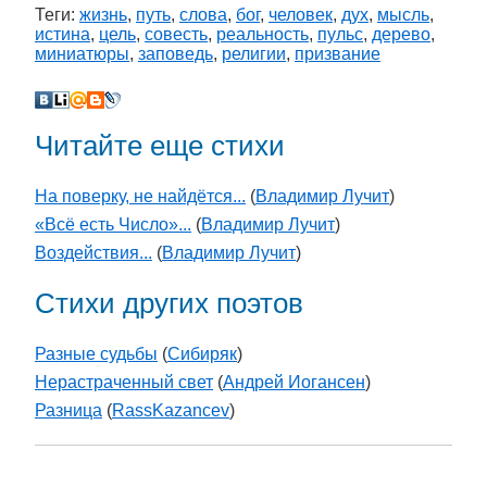
Теги:
жизнь
,
путь
,
слова
,
бог
,
человек
,
дух
,
мысль
,
истина
,
цель
,
совесть
,
реальность
,
пульс
,
дерево
,
миниатюры
,
заповедь
,
религии
,
призвание
Читайте еще стихи
На поверку, не найдётся...
(
Владимир Лучит
)
«Всё есть Число»...
(
Владимир Лучит
)
Воздействия...
(
Владимир Лучит
)
Стихи других поэтов
Разные судьбы
(
Cибиряк
)
Нерастраченный свет
(
Андрей Иогансен
)
Разница
(
RassKazancev
)