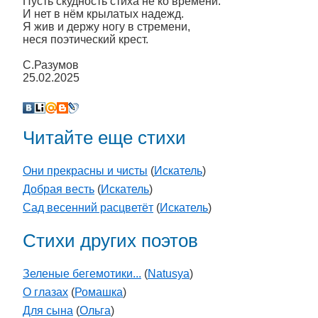
Пусть скудность стиха не ко времени.
И нет в нём крылатых надежд.
Я жив и держу ногу в стремени,
неся поэтический крест.
С.Разумов
25.02.2025
Читайте еще стихи
Они прекрасны и чисты
(
Искатель
)
Добрая весть
(
Искатель
)
Сад весенний расцветёт
(
Искатель
)
Стихи других поэтов
Зеленые бегемотики...
(
Natusya
)
О глазах
(
Ромашка
)
Для сына
(
Ольга
)