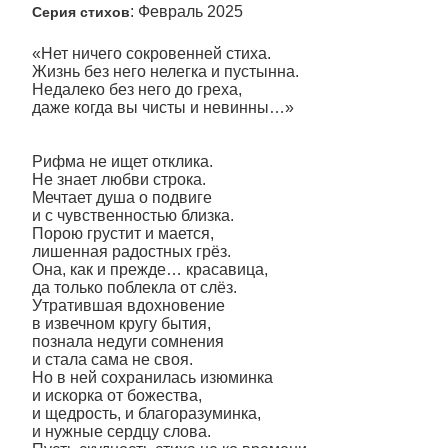
: Февраль 2025
Серия стихов
«Нет ничего сокровенней стиха.
Жизнь без него нелегка и пустынна.
Недалеко без него до греха,
даже когда вы чисты и невинны…»
Рифма не ищет отклика.
Не знает любви строка.
Мечтает душа о подвиге
и с чувственностью близка.
Порою грустит и мается,
лишенная радостных грёз.
Она, как и прежде… красавица,
да только поблекла от слёз.
Утратившая вдохновение
в извечном кругу бытия,
познала недуги сомнения
и стала сама не своя.
Но в ней сохранилась изюминка
и искорка от божества,
и щедрость, и благоразуминка,
и нужные сердцу слова.