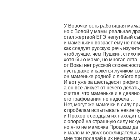
У Вовочки есть работящая мама
но с Вовой у мамы реальная др
стал жертвой ЕГЭ непутёвый с
и маменькин возраст ему не пом
как следует русскую речь изучить
чтоб лучше, чем Пушкин, стихот
хотя бы о маме, но многая лета
от Вовы нет русской словесности
пусть даже и кажется лучиком с
он маменьке родной с любого 
И вот уже за шестьдесят рифмоп
а он всё ликует от нечего делать,
считая, что маменьке и в девяно
его графомания не надоела…
Нет, могут же мамочки в силу п
к пробелам испытывать некие ч
и Прохор к сердцам их находит 
с опорой на страшную силу иску
но я-то не мамочка Прошкам да
и мало мне двух восклицательны
мне три подавай к их нехитрым