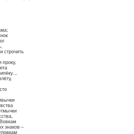
ама;
ынок
ог
,
ки строчить
 проку,
вета
припёку…
лёту,
сто
ривычки
увства
отмычки
сства,
 Вовкам
х знаков –
 уловкам