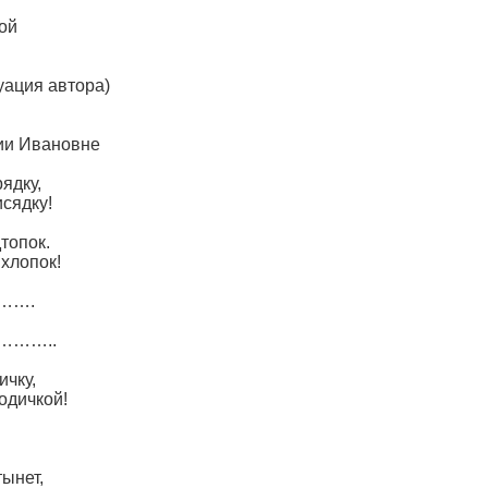
ой
уация автора)
ии Ивановне
ядку,
исядку!
топок.
 хлопок!
…….
……..
ичку,
одичкой!
тынет,