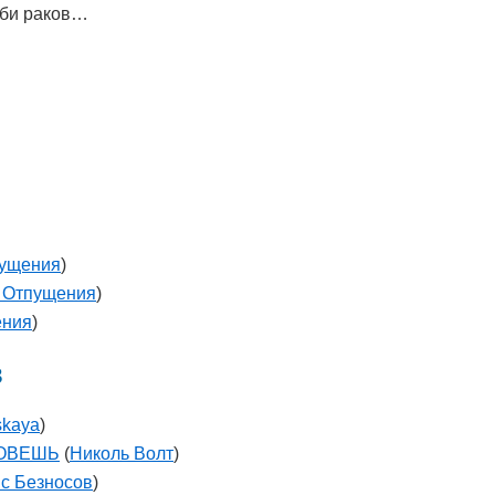
уби раков…
пущения
)
 Отпущения
)
ения
)
в
skaya
)
ЗОВЕШЬ
(
Николь Волт
)
с Безносов
)