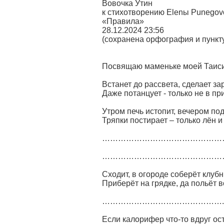
Вовочка Утин
к стихотворению Elenы Punegov
«Правила»
28.12.2024 23:56
(сохранена орфография и пункт
Посвящаю маменьке моей Таис
Встанет до рассвета, сделает зар
Даже потанцует - только не в пр
Утром печь истопит, вечером под
Тряпки постирает – только лён и
………………………………………
…………………………………………
Сходит, в огороде соберёт клубн
Приберёт на грядке, да польёт в
……………………………………….
Если калорифер что-то вдруг ос