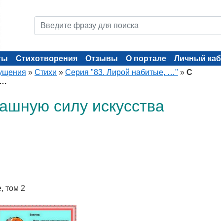
ты
Стихотворения
Отзывы
О портале
Личный каб
ущения
»
Стихи
»
Серия "83. Лирой набитые, …"
»
С
к…
рашную силу искусства
, том 2