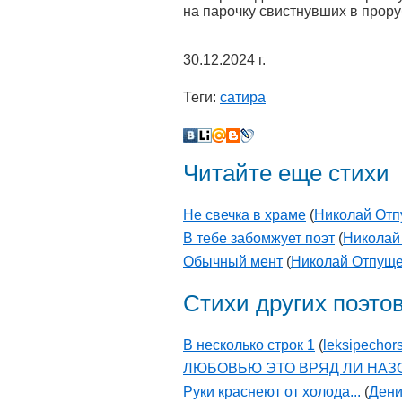
на парочку свистнувших в прор
30.12.2024 г.
Теги:
сатира
Читайте еще стихи
Не свечка в храме
(
Николай От
В тебе забомжует поэт
(
Николай
Обычный мент
(
Николай Отпущ
Стихи других поэто
В несколько строк 1
(
leksipechor
ЛЮБОВЬЮ ЭТО ВРЯД ЛИ НА
Руки краснеют от холода...
(
Дени