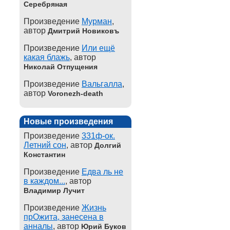
Серебряная
Произведение
Мурман
,
автор
Дмитрий Новиковъ
Произведение
Или ещё
какая блажь
, автор
Николай Отпущения
Произведение
Вальгалла
,
автор
Voronezh-death
Новые произведения
Произведение
331ф-ок.
Летний сон
, автор
Долгий
Константин
Произведение
Едва ль не
в каждом...
, автор
Владимир Лучит
Произведение
Жизнь
прОжита, занесена в
анналы
, автор
Юрий Буков