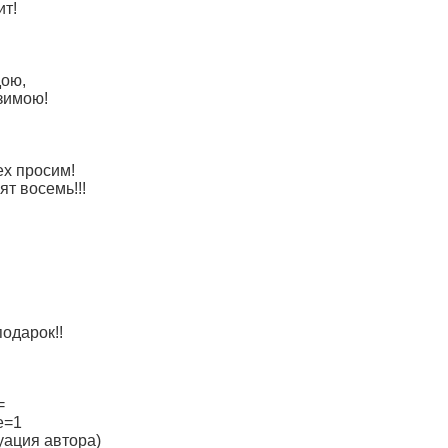
ит!
дою,
 зимою!
ех просим!
т восемь!!!
подарок!!
=
e=1
уация автора)