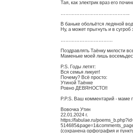
Тая, как электрик враз его почин
……………………………………..
В баньке обольётся ледяной во
Ну, а может прыгнуть и в сугроб
……………………………
Поздравлять Таёнку милости вс
Маменьке моей лишь восемьдеся
P.S. Годы летят:
Вся семья ликует!
Почему? Всё просто:
Утиной Таёнке
Ровно ДЕВЯНОСТО!!
P.P.S. Ваш комментарий - маме 
Вовочка Утин
22.01.2024 г.
https://fabulae.ru/poems_b.php?id
514685&page=1&comments_pag
(сохранена орфография и пункт