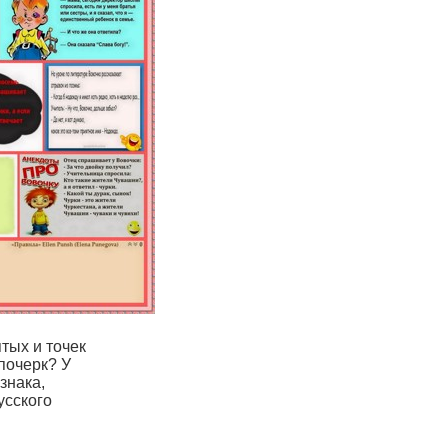
тых и точек
почерк? У
знака,
усского