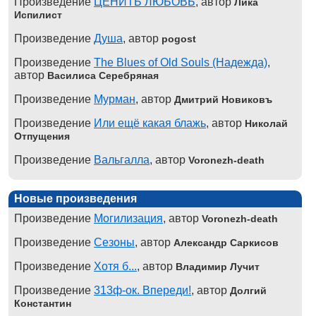
Произведение
ЦЕНИТЬ ЛЮБОВЬ
, автор
Лика
Испилист
Произведение
Душа
, автор
pogost
Произведение
The Blues of Old Souls (Надежда)
,
автор
Василиса Серебряная
Произведение
Мурман
, автор
Дмитрий Новиковъ
Произведение
Или ещё какая блажь
, автор
Николай
Отпущения
Произведение
Вальгалла
, автор
Voronezh-death
Новые произведения
Произведение
Могилизация
, автор
Voronezh-death
Произведение
Сезоны
, автор
Александр Саркисов
Произведение
Хотя б...
, автор
Владимир Лучит
Произведение
313ф-ок. Впереди!
, автор
Долгий
Константин