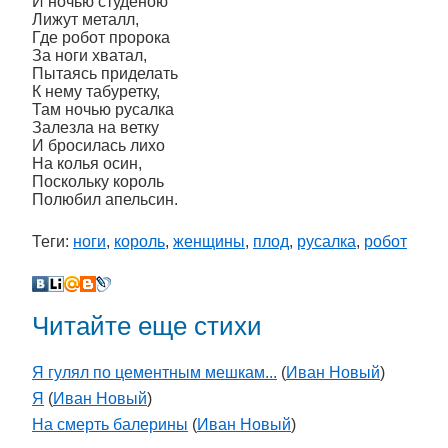
И ночью студеною
Лижут металл,
Где робот пророка
За ноги хватал,
Пытаясь приделать
К нему табуретку,
Там ночью русалка
Залезла на ветку
И бросилась лихо
На колья осин,
Поскольку король
Полюбил апельсин.
Теги:
ноги
,
король
,
женщины
,
плод
,
русалка
,
робот
Читайте еще стихи
Я гулял по цементным мешкам...
(
Иван Новый
)
Я
(
Иван Новый
)
На смерть балерины
(
Иван Новый
)