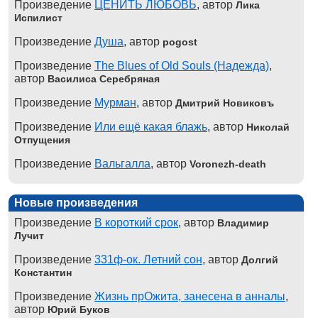
Произведение
ЦЕНИТЬ ЛЮБОВЬ
, автор
Лика
Испилист
Произведение
Душа
, автор
pogost
Произведение
The Blues of Old Souls (Надежда)
,
автор
Василиса Серебряная
Произведение
Мурман
, автор
Дмитрий Новиковъ
Произведение
Или ещё какая блажь
, автор
Николай
Отпущения
Произведение
Вальгалла
, автор
Voronezh-death
Новые произведения
Произведение
В короткий срок
, автор
Владимир
Лучит
Произведение
331ф-ок. Летний сон
, автор
Долгий
Константин
Произведение
Жизнь прОжита, занесена в анналы
,
автор
Юрий Буков