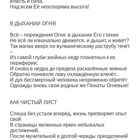
власть и сила,
Над всем Её неоспорима высота!
В ДЫХАНИИ ОГНЯ
Всё – порождения Огня: в дыхании Его стихии
Не всё ли изначально движется, и дышит, и живёт?
Так магма вверх по вулканическому раструбу течёт
–
Из самой глуби знойных недр планетных к их
периферии;
И снова в недра до предела раскалённые земные
Обратно поневоле лаву охлаждённую влечёт...
И дух бессмертный человека непременно обретёт
Однажды вновь свои родные же Пенаты Огневые!
КАК ЧИСТЫЙ ЛИСТ
Спеша без устали вперёд, жизнь претворяет опыт
свой
В страницы явленные ярких небывалых
достижений,
После мучительной и долгой череды преодолений