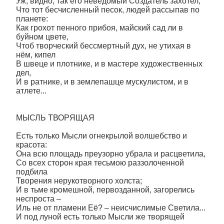
Уж, видно, так его неведомый Создатель захотел,
Что тот бесчисленный песок, людей рассыпав по
планете:
Как грохот пенного прибоя, майский сад ли в
буйном цвете,
Чтоб творческий бессмертный дух, не утихая в
нём, кипел
В швеце и плотнике, и в мастере художественных
дел,
И в ратнике, и в землепашце мускулистом, и в
атлете...
МЫСЛЬ ТВОРЯЩАЯ
Есть только Мысли огнекрылой волшебство и
красота:
Она всю площадь преузорно убрала и расцветила,
Со всех сторон края тесьмою раззолоченной
подбила
Творения нерукотворного холста;
И в тьме кромешной, первозданной, загорелись
неспроста –
Иль не от пламени Её? – неисчислимые Светила...
И под луной есть только Мысли же творящей