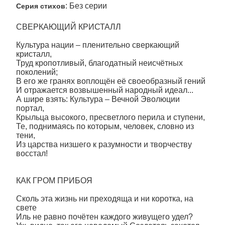
: Без серии
Серия стихов
СВЕРКАЮЩИЙ КРИСТАЛЛ
Культура нации – пленительно сверкающий
кристалл,
Труд кропотливый, благодатный неисчётных
поколений;
В его же гранях воплощён её своеобразный гений
И отражается возвышенный народный идеал...
А шире взять: Культура – Вечной Эволюции
портал,
Крыльца высокого, пресветлого перила и ступени,
Те, поднимаясь по которым, человек, словно из
тени,
Из царства низшего к разумности и творчеству
восстал!
КАК ГРОМ ПРИБОЯ
Сколь эта жизнь ни преходяща и ни коротка, на
свете
Иль не равно почётен каждого живущего удел?