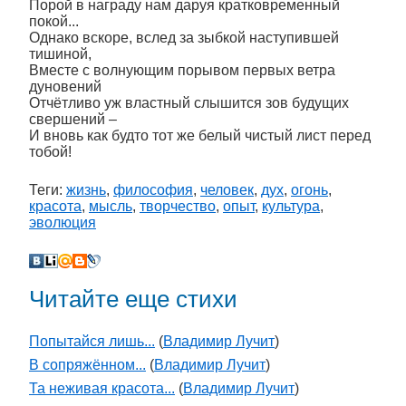
Порой в награду нам даруя кратковременный
покой...
Однако вскоре, вслед за зыбкой наступившей
тишиной,
Вместе с волнующим порывом первых ветра
дуновений
Отчётливо уж властный слышится зов будущих
свершений –
И вновь как будто тот же белый чистый лист перед
тобой!
Теги:
жизнь
,
философия
,
человек
,
дух
,
огонь
,
красота
,
мысль
,
творчество
,
опыт
,
культура
,
эволюция
Читайте еще стихи
Попытайся лишь...
(
Владимир Лучит
)
В сопряжённом...
(
Владимир Лучит
)
Та неживая красота...
(
Владимир Лучит
)