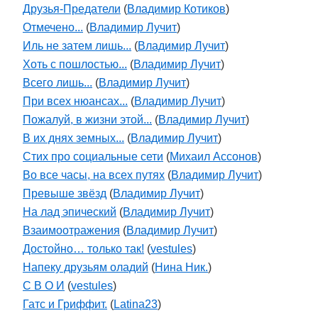
Друзья-Предатели
(
Владимир Котиков
)
Отмечено...
(
Владимир Лучит
)
Иль не затем лишь...
(
Владимир Лучит
)
Хоть с пошлостью...
(
Владимир Лучит
)
Всего лишь...
(
Владимир Лучит
)
При всех нюансах...
(
Владимир Лучит
)
Пожалуй, в жизни этой...
(
Владимир Лучит
)
В их днях земных...
(
Владимир Лучит
)
Стих про социальные сети
(
Михаил Ассонов
)
Во все часы, на всех путях
(
Владимир Лучит
)
Превыше звёзд
(
Владимир Лучит
)
На лад эпический
(
Владимир Лучит
)
Взаимоотражения
(
Владимир Лучит
)
Достойно… только так!
(
vestules
)
Напеку друзьям оладий
(
Нина Ник.
)
С В О И
(
vestules
)
Гатс и Гриффит.
(
Latina23
)