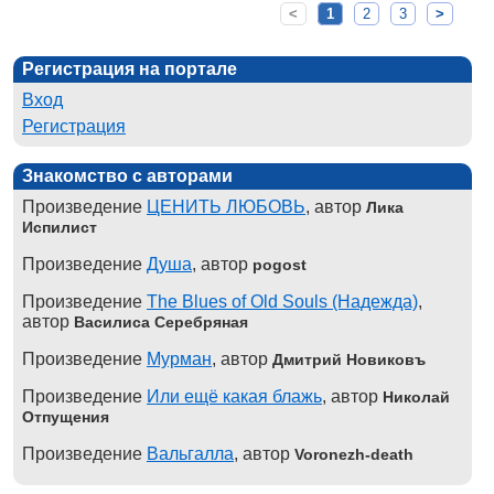
<
1
2
3
>
Регистрация на портале
Вход
Регистрация
Знакомство с авторами
Произведение
ЦЕНИТЬ ЛЮБОВЬ
, автор
Лика
Испилист
Произведение
Душа
, автор
pogost
Произведение
The Blues of Old Souls (Надежда)
,
автор
Василиса Серебряная
Произведение
Мурман
, автор
Дмитрий Новиковъ
Произведение
Или ещё какая блажь
, автор
Николай
Отпущения
Произведение
Вальгалла
, автор
Voronezh-death