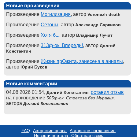
Новые произведения
Произведение
Могилизация
, автор
Voronezh-death
Произведение
Сезоны
, автор
Александр Саркисов
Произведение
Хотя б...
, автор
Владимир Лучит
Произведение
313ф-ок. Впереди!
, автор
Долгий
Константин
Произведение
Жизнь прОжита, занесена в анналы
,
автор
Юрий Буков
Новые комментарии
04.08.2026 01:54,
,
оставил отзыв
Долгий Константин
на произведение
,
505ф-ок. Стрекоза без Муравья
автора
Долгий Константин
FAQ
Авторские права
Авторское соглашение
Новости портала
Обратная связь