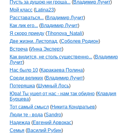
Пусть за душою ни гроша...
(
Владимир Лучит
)
Мой класс
(
Latina23
)
Расставаться...
(
Владимир Лучит
)
Как лик его...
(
Владимир Лучит
)
Я скоро приеду
(
Tihonova_Natali
)
Две жизни. Листопад.
(
Соболев Родион
)
Встреча
(
Инна Эксперт
)
Как видится, не столь существенно...
(
Владимир
Лучит
)
Нас было 10
(
Каракаева Полина
)
Среди великих
(
Владимир Лучит
)
Потеряшка
(
Шумный Лось
)
Юра! Ты ушел от нас - нам так обидно
(
Клавдия
Бурцева
)
Тот самый смысл
(
Никита Кондратьев
)
Люди те - вода
(
Sandro
)
Надежда
(
Евгений Арвокас
)
Семья
(
Василий Рубин
)