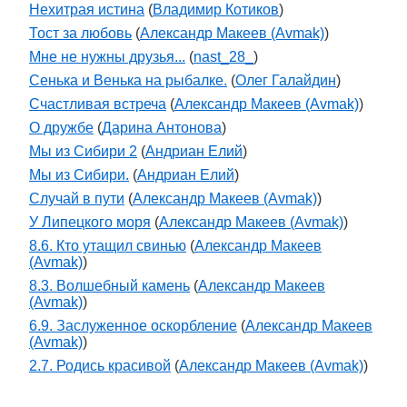
Нехитрая истина
(
Владимир Котиков
)
Тост за любовь
(
Александр Макеев (Avmak)
)
Мне не нужны друзья...
(
nast_28_
)
Сенька и Венька на рыбалке.
(
Олег Галайдин
)
Счастливая встреча
(
Александр Макеев (Avmak)
)
О дружбе
(
Дарина Антонова
)
Мы из Сибири 2
(
Андриан Елий
)
Мы из Сибири.
(
Андриан Елий
)
Случай в пути
(
Александр Макеев (Avmak)
)
У Липецкого моря
(
Александр Макеев (Avmak)
)
8.6. Кто утащил свинью
(
Александр Макеев
(Avmak)
)
8.3. Волшебный камень
(
Александр Макеев
(Avmak)
)
6.9. Заслуженное оскорбление
(
Александр Макеев
(Avmak)
)
2.7. Родись красивой
(
Александр Макеев (Avmak)
)