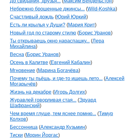
До свидания, друзья...
(
Максим Бендельстон
)
Небрежно брошенные джинсы...
(
Wild-Koshka
)
Счастливый дождь
(
Юрий Юркий
)
Есть ли крылья у Души?
(
Мария Крит
)
Новый год по старому стилю
(
Борис Уранов
)
Ты открываешь окно нараспашку...
(
Лера
Михайлина
)
Весна
(
Борис Уранов
)
Осень в Калитве
(
Евгений Кабалин
)
Мгновение
(
Марина Богачёва
)
Почему ты пьёшь, и где-то ищешь лето...
(
Алексей
Могарычёв
)
Жизнь на декабре
(
Игорь Долгих
)
Журавлей говорливая стая...
(
Эдуард
Шафранский
)
Чем время глуше, тем яснее помню...
(
Тимур
Колхов
)
Бессонница
(
Александр Кузьмин
)
Тиски
(
Морин Йоргас
)