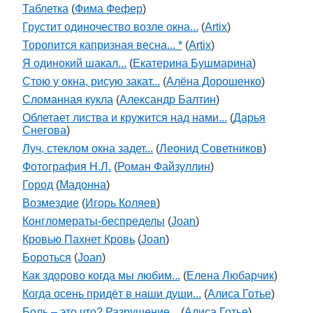
Таблетка
(
Фима Фефер
)
Грустит одиночество возле окна...
(
Artix
)
Торопится капризная весна... *
(
Artix
)
Я одинокий шакал...
(
Екатерина Бушмарина
)
Стою у окна, рисую закат...
(
Алёна Дорошенко
)
Сломанная кукла
(
Александр Балтин
)
Облетает листва и кружится над нами...
(
Дарья
Снегова
)
Луч, стеклом окна задет...
(
Леонид Советников
)
Фотография Н.Л.
(
Роман Файзуллин
)
Город
(
Мадонна
)
Возмездие
(
Игорь Коляев
)
Конгломераты-беспределы
(
Joan
)
Кровью Пахнет Кровь
(
Joan
)
Бороться
(
Joan
)
Как здорово когда мы любим...
(
Eлена Любарчик
)
Когда осень придёт в наши души...
(
Алиса Готье
)
Боль – это что? Разрушение...
(
Алиса Готье
)