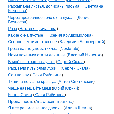
Рассыпаны листья, дописаны письма...
(
Светлана
Колосова
)
Через прозрачное тело окна лужа...
(
Денис
Безносов
)
Роза
(
Наталья Гричанова
)
Какие окна пустые...
(
Ксения Крушкомолова
)
Осенне-сентиментальное
(
Владимир Белозерский
)
Гроза давно уже затихла...
(
Nosferatu
)
Ночи ноченьки стали длинные
(
Василий Ниненко
)
В моё окно зашла луна...
(
Сергей Скала
)
Расцвели пузырями лужи...
(
Сергей Скала
)
Сон на яву
(
Юлия Рябинина
)
Тишина легла на крышу...
(
Антон Свитинский
)
Чаще навещайте мам!
(
Юрий Юркий
)
Конец Света
(
Юлия Рябинина
)
Преданность
(
Анастасия Брагина
)
Я все решила за нас двоих...
(
Алина Шеина
)