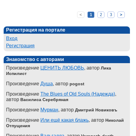
<
1
2
3
>
Регистрация на портале
Вход
Регистрация
Знакомство с авторами
Произведение
ЦЕНИТЬ ЛЮБОВЬ
, автор
Лика
Испилист
Произведение
Душа
, автор
pogost
Произведение
The Blues of Old Souls (Надежда)
,
автор
Василиса Серебряная
Произведение
Мурман
, автор
Дмитрий Новиковъ
Произведение
Или ещё какая блажь
, автор
Николай
Отпущения
Произведение
Вальгалла
, автор