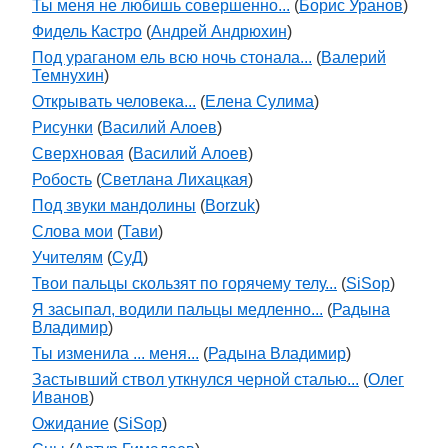
Ты меня не любишь совершенно...
(
Борис Уранов
)
Фидель Кастро
(
Андрей Андрюхин
)
Под ураганом ель всю ночь стонала...
(
Валерий
Темнухин
)
Открывать человека...
(
Елена Сулима
)
Рисунки
(
Василий Алоев
)
Сверхновая
(
Василий Алоев
)
Робость
(
Светлана Лихацкая
)
Под звуки мандолины
(
Borzuk
)
Слова мои
(
Тави
)
Учителям
(
СуД
)
Твои пальцы скользят по горячему телу...
(
SiSop
)
Я засыпал, водили пальцы медленно...
(
Радына
Владимир
)
Ты изменила ... меня...
(
Радына Владимир
)
Застывший ствол уткнулся черной сталью...
(
Олег
Иванов
)
Ожидание
(
SiSop
)