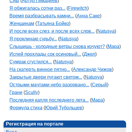
Сны
(
Артур Гимадеев
)
Я обжигалась сотни раз...
(
Firewitch
)
Время разбрасывать камни...
(
Анна Саке
)
Женщинам
(
Татьяна Бойко
)
И после всех слез, и после всех слов...
(
Natusya
)
Я проклинаю судьбу...
(
Natusya
)
Слышишь - холодные ветры снова кочуют?
(
Мара
)
Испей прохлады сок осиновый...
(
Джел
)
Сумрак сгустился...
(
Natusya
)
На скатерть винное пятно...
(
Александр Чижов
)
Закрытые двери пугают светом...
(
Natusya
)
Острыми мачтами небо разорвано...
(
Серый
)
Грани
(
Scully
)
Последняя капля последнего лета...
(
Мара
)
Формула стиха
(
Юрий Тубольцев
)
Регистрация на портале