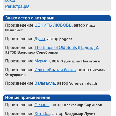
Вход
Регистрация
Знакомство с авторами
Произведение
ЦЕНИТЬ ЛЮБОВЬ
, автор
Лика
Испилист
Произведение
Душа
, автор
pogost
Произведение
The Blues of Old Souls (Надежда)
,
автор
Василиса Серебряная
Произведение
Мурман
, автор
Дмитрий Новиковъ
Произведение
Или ещё какая блажь
, автор
Николай
Отпущения
Произведение
Вальгалла
, автор
Voronezh-death
Новые произведения
Произведение
Сезоны
, автор
Александр Саркисов
Произведение
Хотя б...
, автор
Владимир Лучит