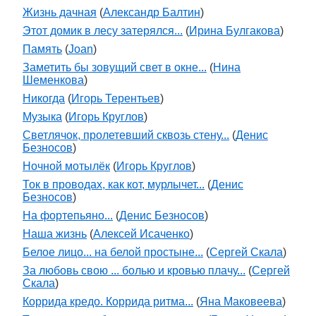
Жизнь дачная
(
Александр Балтин
)
Этот домик в лесу затерялся...
(
Ирина Булгакова
)
Память
(
Joan
)
Заметить бы зовущий свет в окне...
(
Нина
Шеменкова
)
Никогда
(
Игорь Терентьев
)
Музыка
(
Игорь Круглов
)
Светлячок, пролетевший сквозь стену...
(
Денис
Безносов
)
Ночной мотылёк
(
Игорь Круглов
)
Ток в проводах, как кот, мурлычет...
(
Денис
Безносов
)
На фортепьяно...
(
Денис Безносов
)
Наша жизнь
(
Алексей Исаченко
)
Белое лицо... на белой простыне...
(
Сергей Скала
)
За любовь свою ... болью и кровью плачу...
(
Сергей
Скала
)
Коррида кредо. Коррида ритма...
(
Яна Маковеева
)