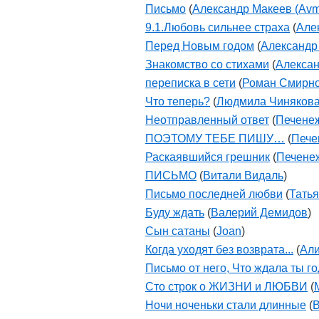
Письмо
(
Александр Макеев (Avm
9.1.Любовь сильнее страха
(
Але
Перед Новым годом
(
Александр
Знакомство со стихами
(
Алексан
переписка в сети
(
Роман Смирн
Что теперь?
(
Людмила Чиняков
Неотправленный ответ
(
Печене
ПОЭТОМУ ТЕБЕ ПИШУ…
(
Пече
Раскаявшийся грешник
(
Печене
ПИСЬМО
(
Витали Видаль
)
Письмо последней любви
(
Тать
Буду ждать
(
Валерий Демидов
)
Сын сатаны
(
Joan
)
Когда уходят без возврата...
(
Али
Письмо от него, Что ждала ты го
Сто строк о ЖИЗНИ и ЛЮБВИ
(
Ночи ноченьки стали длинные
(
В