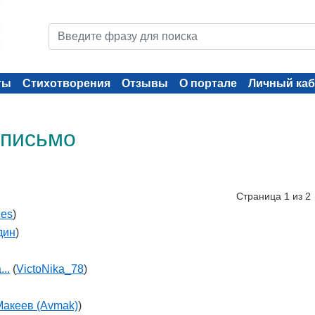
ты
Стихотворения
Отзывы
О портале
Личный каб
 письмо
Страница 1 из 2
les
)
дин
)
..
(
VictoNika_78
)
Макеев (Avmak)
)