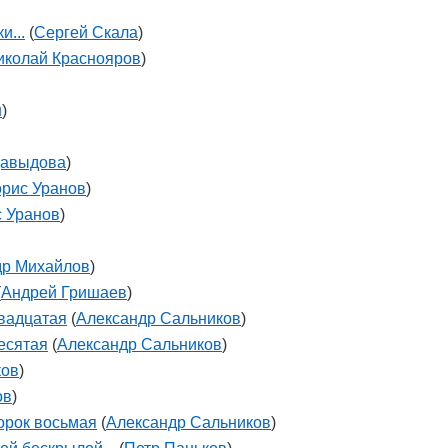
и...
(
Сергей Скала
)
иколай Краснояров
)
н
)
Давыдова
)
рис Уранов
)
 Уранов
)
др Михайлов
)
(
Андрей Гришаев
)
двадцатая
(
Александр Сальников
)
десятая
(
Александр Сальников
)
ков
)
ов
)
сорок восьмая
(
Александр Сальников
)