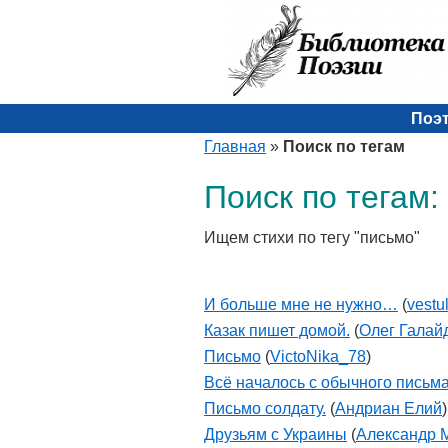
Поэ
Главная
»
Поиск по тегам
Поиск по тегам:
Ищем стихи по тегу "письмо"
И больше мне не нужно…
(
vestu
Казак пишет домой.
(
Олег Галай
Письмо
(
VictoNika_78
)
Всё началось с обычного письма.
Письмо солдату.
(
Андриан Елий
)
Друзьям с Украины
(
Александр 