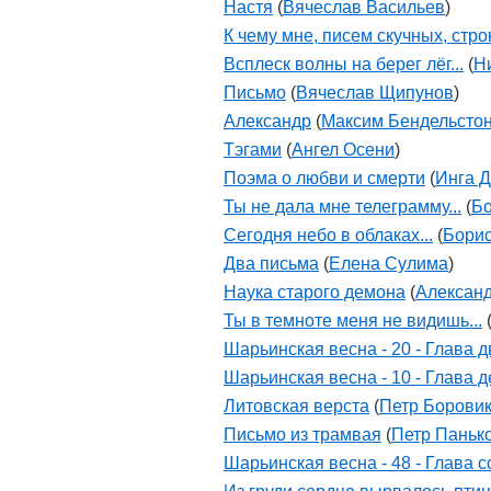
Настя
(
Вячеслав Васильев
)
К чему мне, писем скучных, строк
Всплеск волны на берег лёг...
(
Н
Письмо
(
Вячеслав Щипунов
)
Александр
(
Максим Бендельсто
Тэгами
(
Ангел Осени
)
Поэма о любви и смерти
(
Инга 
Ты не дала мне телеграмму...
(
Бо
Сегодня небо в облаках...
(
Борис
Два письма
(
Елена Сулима
)
Наука старого демона
(
Алексан
Ты в темноте меня не видишь...
Шарьинская весна - 20 - Глава 
Шарьинская весна - 10 - Глава 
Литовская верста
(
Петр Борови
Письмо из трамвая
(
Петр Паньк
Шарьинская весна - 48 - Глава 