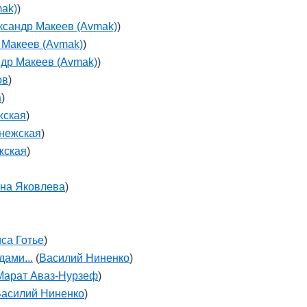
ak)
)
ксандр Макеев (Avmak)
)
 Макеев (Avmak)
)
др Макеев (Avmak)
)
ов
)
а
)
жская
)
нежская
)
жская
)
яна Яковлева
)
са Готье
)
дами...
(
Василий Ниненко
)
Марат Аваз-Нурзеф
)
асилий Ниненко
)