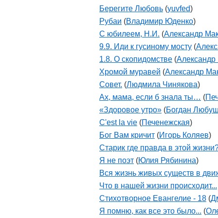
Берегите Любовь
(
yuvfed
)
Рубаи
(
Владимир Юденко
)
С юбилеем, Н.И.
(
Александр Мак
9.9. Иди к гусиному мосту
(
Алекс
1.8. О скопидомстве
(
Александр 
Хромой муравей
(
Александр Ма
Совет.
(
Людмила Чинякова
)
Ах, мама, если б знала ты…
(
Пе
«Здоровое утро»
(
Богдан Любу
С'est la vie
(
Печенежская
)
Бог Вам кричит
(
Игорь Коляев
)
Старик где правда в этой жизни
Я не поэт
(
Юлия Рябинина
)
Вся жизнь живых существ в движ
Что в нашей жизни происходит...
Стихотворное Евангелие - 18
(
Д
Я помню, как все это было...
(
Ол