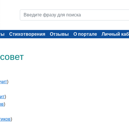
ты
Стихотворения
Отзывы
О портале
Личный каб
 совет
чит
)
ит
)
ов
)
тиков
)