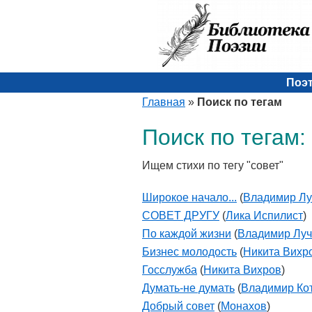
Поэ
Главная
»
Поиск по тегам
Поиск по тегам:
Ищем стихи по тегу "совет"
Широкое начало...
(
Владимир Лу
СОВЕТ ДРУГУ
(
Лика Испилист
)
По каждой жизни
(
Владимир Луч
Бизнес молодость
(
Никита Вихр
Госслужба
(
Никита Вихров
)
Думать-не думать
(
Владимир Ко
Добрый совет
(
Монахов
)