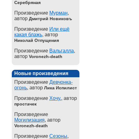
Серебряная
Произведение
Мурман
,
автор
Дмитрий Новиковъ
Произведение
Или ещё
какая блажь
, автор
Николай Отпущения
Произведение
Вальгалла
,
автор
Voronezh-death
Новые произведения
Произведение
Девчонка-
огонь
, автор
Лика Испилист
Произведение
Хочу.
, автор
простачек
Произведение
Могилизация
, автор
Voronezh-death
Произведение
Сезоны
,