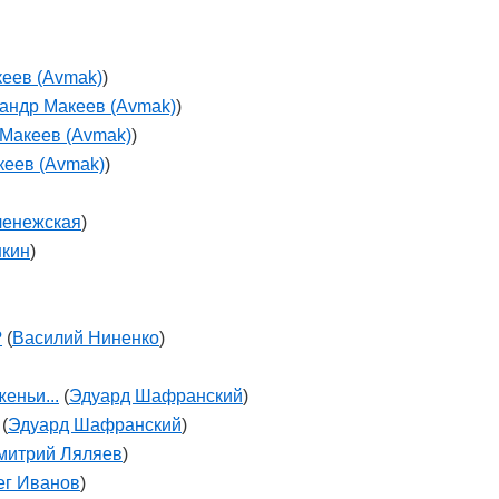
еев (Avmak)
)
андр Макеев (Avmak)
)
Макеев (Avmak)
)
кеев (Avmak)
)
ченежская
)
шкин
)
?
(
Василий Ниненко
)
еньи...
(
Эдуард Шафранский
)
(
Эдуард Шафранский
)
митрий Ляляев
)
ег Иванов
)