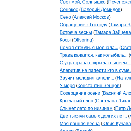
Свет мой, Солнышко
(
Печенежс
Сенокос
(
Валерий Демидов
)
Сено
(
Алексей Москов
)
Обращение к Господу
(
Тамара З
Встреча весны
(
Тамара Зайцева
Косы
(
Offspring
)
Ломая стебли, я молчала...
(
Свет
Трава качается, как колыбель...
(
С утра трава покрылась инеем...
Аперитив на паперти кто в суме..
Звучит мелодия капели...
(
Натал
У моря
(
Константин Зенцов
)
Созерцание осени
(
Василий Ал
Крылатый слон
(
Светлана Лиха
Стынет лето по низинам
(
Петр Л
Две тысячи самых долгих лет...
(
Моя ранняя весна
(
Юлия Кучава