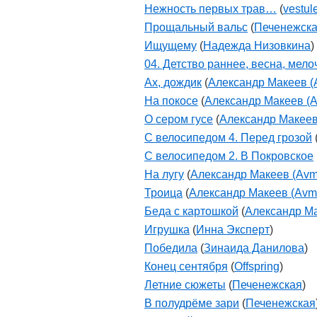
Нежность первых трав…
(
vestul
Прощальный вальс
(
Печенежск
Ищущему
(
Надежда Низовкина
)
04. Детство раннее, весна, мел
Ах, дождик
(
Александр Макеев (
На покосе
(
Александр Макеев (
О сером гусе
(
Александр Макеев
С велосипедом 4. Перед грозой
С велосипедом 2. В Покровское
На лугу
(
Александр Макеев (Avm
Троица
(
Александр Макеев (Avm
Беда с картошкой
(
Александр Ма
Игрушка
(
Инна Эксперт
)
Победила
(
Зинаида Данилова
)
Конец сентября
(
Offspring
)
Летние сюжеты
(
Печенежская
)
В полудрёме зари
(
Печенежская