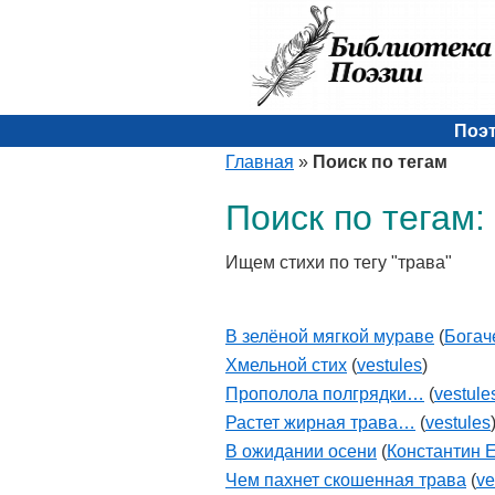
Поэ
Главная
»
Поиск по тегам
Поиск по тегам:
Ищем стихи по тегу "трава"
В зелёной мягкой мураве
(
Богач
Хмельной стих
(
vestules
)
Прополола полгрядки…
(
vestule
Растет жирная трава…
(
vestules
В ожидании осени
(
Константин 
Чем пахнет скошенная трава
(
ve