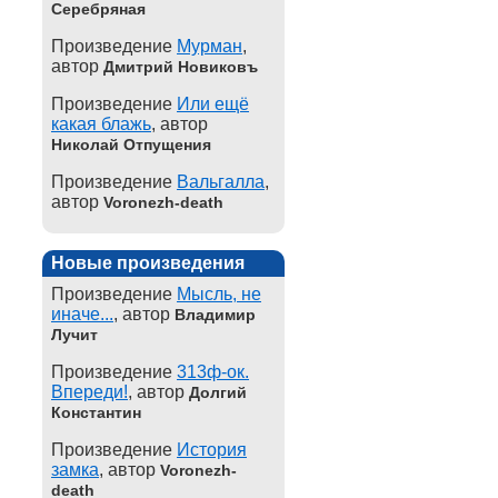
Серебряная
Произведение
Мурман
,
автор
Дмитрий Новиковъ
Произведение
Или ещё
какая блажь
, автор
Николай Отпущения
Произведение
Вальгалла
,
автор
Voronezh-death
Новые произведения
Произведение
Мысль, не
иначе...
, автор
Владимир
Лучит
Произведение
313ф-ок.
Впереди!
, автор
Долгий
Константин
Произведение
История
замка
, автор
Voronezh-
death