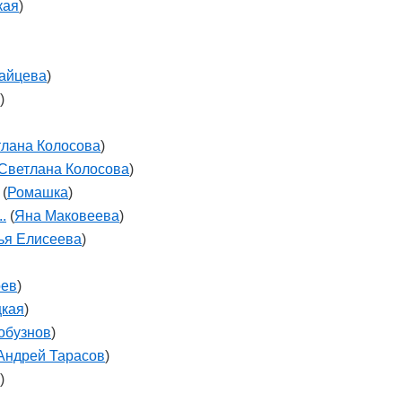
кая
)
айцева
)
)
лана Колосова
)
Светлана Колосова
)
(
Ромашка
)
.
(
Яна Маковеева
)
ья Елисеева
)
оев
)
цкая
)
обузнов
)
Андрей Тарасов
)
)