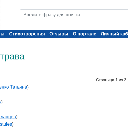
ты
Стихотворения
Отзывы
О портале
Личный каб
 трава
Страница 1 из 2
енко Татьяна
)
s
)
)
Еланцев
)
stules
)