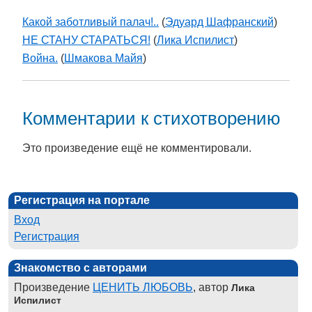
Какой заботливый палач!..
(
Эдуард Шафранский
)
НЕ СТАНУ СТАРАТЬСЯ!
(
Лика Испилист
)
Война.
(
Шмакова Майя
)
Комментарии к стихотворению
Это произведение ещё не комментировали.
Регистрация на портале
Вход
Регистрация
Знакомство с авторами
Произведение
ЦЕНИТЬ ЛЮБОВЬ
, автор
Лика
Испилист