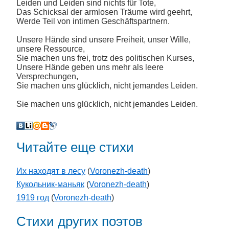
Leiden und Leiden sind nichts für Tote,
Das Schicksal der armlosen Träume wird geehrt,
Werde Teil von intimen Geschäftspartnern.
Unsere Hände sind unsere Freiheit, unser Wille,
unsere Ressource,
Sie machen uns frei, trotz des politischen Kurses,
Unsere Hände geben uns mehr als leere
Versprechungen,
Sie machen uns glücklich, nicht jemandes Leiden.
Sie machen uns glücklich, nicht jemandes Leiden.
Читайте еще стихи
Их находят в лесу
(
Voronezh-death
)
Кукольник-маньяк
(
Voronezh-death
)
1919 год
(
Voronezh-death
)
Стихи других поэтов