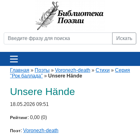
Искать
Главная
»
Поэты
»
Voronezh-death
»
Стихи
»
Серия
"Рок баллада"
»
Unsere Hände
Unsere Hände
18.05.2026 09:51
: 0,00 (0)
Рейтинг
:
Voronezh-death
Поэт