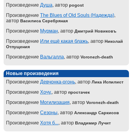
Произведение
Душа
, автор
pogost
Произведение
The Blues of Old Souls (Надежда)
,
автор
Василиса Серебряная
Произведение
Мурман
, автор
Дмитрий Новиковъ
Произведение
Или ещё какая блажь
, автор
Николай
Отпущения
Произведение
Вальгалла
, автор
Voronezh-death
Новые произведения
Произведение
Девчонка-огонь
, автор
Лика Испилист
Произведение
Хочу.
, автор
простачек
Произведение
Могилизация
, автор
Voronezh-death
Произведение
Сезоны
, автор
Александр Саркисов
Произведение
Хотя б...
, автор
Владимир Лучит