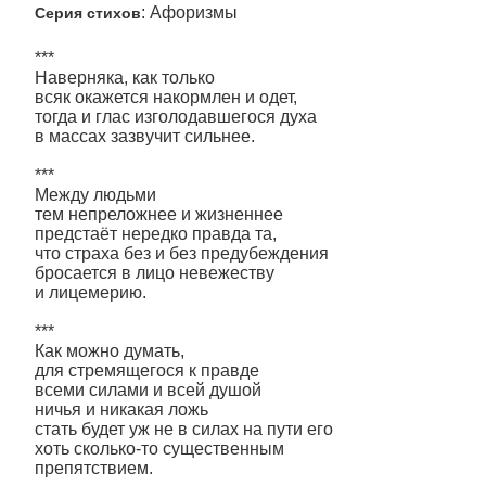
: Афоризмы
Серия стихов
***
Наверняка, как только
всяк окажется накормлен и одет,
тогда и глас изголодавшегося духа
в массах зазвучит сильнее.
***
Между людьми
тем непреложнее и жизненнее
предстаёт нередко правда та,
что страха без и без предубеждения
бросается в лицо невежеству
и лицемерию.
***
Как можно думать,
для стремящегося к правде
всеми силами и всей душой
ничья и никакая ложь
стать будет уж не в силах на пути его
хоть сколько-то существенным
препятствием.