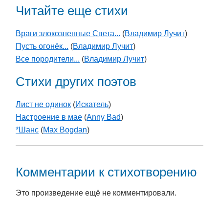
Читайте еще стихи
Враги злокозненные Света...
(
Владимир Лучит
)
Пусть огонёк...
(
Владимир Лучит
)
Все породители...
(
Владимир Лучит
)
Стихи других поэтов
Лист не одинок
(
Искатель
)
Настроение в мае
(
Anny Bad
)
*Шанс
(
Max Bogdan
)
Комментарии к стихотворению
Это произведение ещё не комментировали.