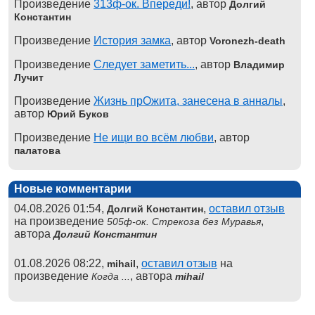
Произведение
313ф-ок. Впереди!
, автор
Долгий
Константин
Произведение
История замка
, автор
Voronezh-death
Произведение
Следует заметить...
, автор
Владимир
Лучит
Произведение
Жизнь прОжита, занесена в анналы
,
автор
Юрий Буков
Произведение
Не ищи во всём любви
, автор
палатова
Новые комментарии
04.08.2026 01:54,
,
оставил отзыв
Долгий Константин
на произведение
,
505ф-ок. Стрекоза без Муравья
автора
Долгий Константин
01.08.2026 08:22,
,
оставил отзыв
на
mihail
произведение
, автора
Когда ...
mihail