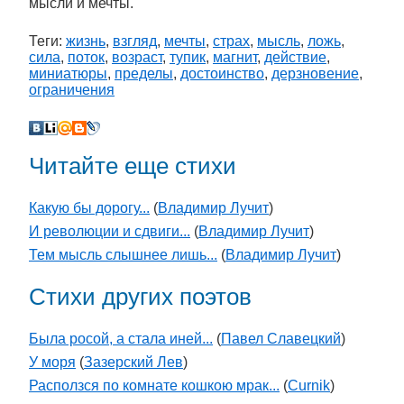
мысли и мечты.
Теги:
жизнь
,
взгляд
,
мечты
,
страх
,
мысль
,
ложь
,
сила
,
поток
,
возраст
,
тупик
,
магнит
,
действие
,
миниатюры
,
пределы
,
достоинство
,
дерзновение
,
ограничения
Читайте еще стихи
Какую бы дорогу...
(
Владимир Лучит
)
И революции и сдвиги...
(
Владимир Лучит
)
Тем мысль слышнее лишь...
(
Владимир Лучит
)
Стихи других поэтов
Была росой, а стала иней...
(
Павел Славецкий
)
У моря
(
Зазерский Лев
)
Расползся по комнате кошкою мрак...
(
Curnik
)