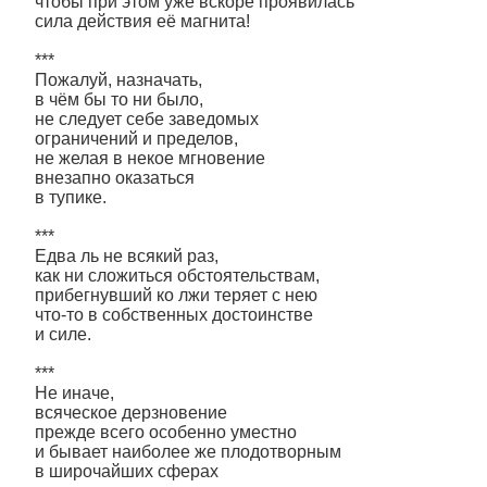
чтобы при этом уже вскоре проявилась
сила действия её магнита!
***
Пожалуй, назначать,
в чём бы то ни было,
не следует себе заведомых
ограничений и пределов,
не желая в некое мгновение
внезапно оказаться
в тупике.
***
Едва ль не всякий раз,
как ни сложиться обстоятельствам,
прибегнувший ко лжи теряет с нею
что-то в собственных достоинстве
и силе.
***
Не иначе,
всяческое дерзновение
прежде всего особенно уместно
и бывает наиболее же плодотворным
в широчайших сферах